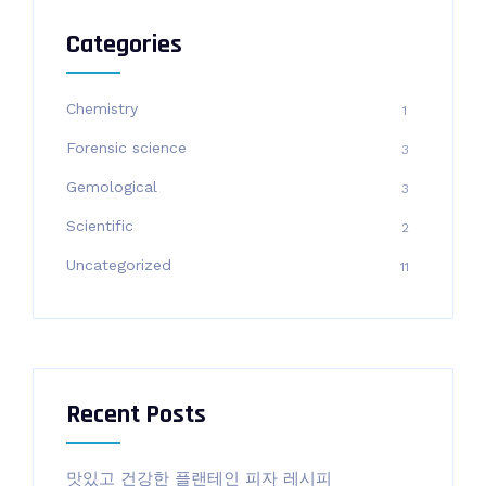
Categories
Chemistry
1
Forensic science
3
Gemological
3
Scientific
2
Uncategorized
11
Recent Posts
맛있고 건강한 플랜테인 피자 레시피