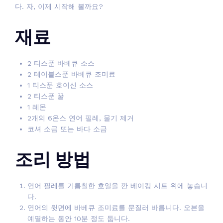
다. 자, 이제 시작해 볼까요?
재료
2 티스푼 바베큐 소스
2 테이블스푼 바베큐 조미료
1 티스푼 호이신 소스
2 티스푼 꿀
1 레몬
2개의 6온스 연어 필레, 물기 제거
코셔 소금 또는 바다 소금
조리 방법
연어 필레를 기름칠한 호일을 깐 베이킹 시트 위에 놓습니
다.
연어의 윗면에 바베큐 조미료를 문질러 바릅니다. 오븐을
예열하는 동안 10분 정도 둡니다.